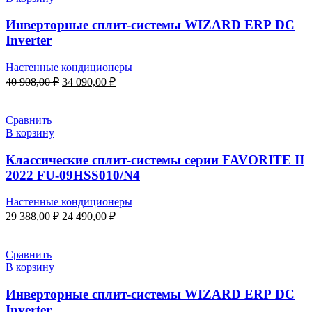
Инверторные сплит-системы WIZARD ERP DC
Inverter
Настенные кондиционеры
Первоначальная
Текущая
40 908,00
₽
34 090,00
₽
цена
цена:
составляла
34
40
090,00 ₽.
Сравнить
908,00 ₽.
В корзину
Классические сплит-системы серии FAVORITE II
2022 FU-09HSS010/N4
Настенные кондиционеры
Первоначальная
Текущая
29 388,00
₽
24 490,00
₽
цена
цена:
составляла
24
29
490,00 ₽.
Сравнить
388,00 ₽.
В корзину
Инверторные сплит-системы WIZARD ERP DC
Inverter