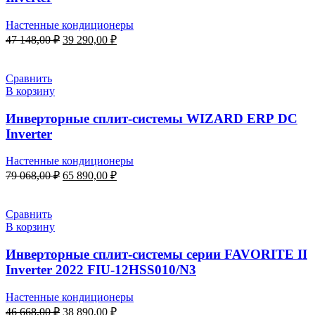
Настенные кондиционеры
Первоначальная
Текущая
47 148,00
₽
39 290,00
₽
цена
цена:
составляла
39
47
290,00 ₽.
Сравнить
148,00 ₽.
В корзину
Инверторные сплит-системы WIZARD ERP DC
Inverter
Настенные кондиционеры
Первоначальная
Текущая
79 068,00
₽
65 890,00
₽
цена
цена:
составляла
65
79
890,00 ₽.
Сравнить
068,00 ₽.
В корзину
Инверторные сплит-системы серии FAVORITE II
Inverter 2022 FIU-12HSS010/N3
Настенные кондиционеры
Первоначальная
Текущая
46 668,00
₽
38 890,00
₽