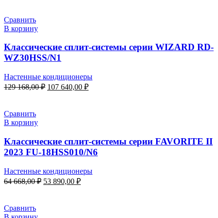
составляла
33
40
990,00 ₽.
Сравнить
788,00 ₽.
В корзину
Классические сплит-системы серии WIZARD RD-
WZ30HSS/N1
Настенные кондиционеры
Первоначальная
Текущая
129 168,00
₽
107 640,00
₽
цена
цена:
составляла
107
129
640,00 ₽.
Сравнить
168,00 ₽.
В корзину
Классические сплит-системы серии FAVORITE II
2023 FU-18HSS010/N6
Настенные кондиционеры
Первоначальная
Текущая
64 668,00
₽
53 890,00
₽
цена
цена:
составляла
53
64
890,00 ₽.
Сравнить
668,00 ₽.
В корзину