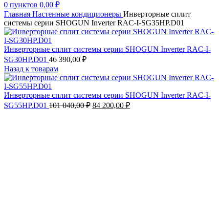
0
пунктов
0,00
₽
Главная
Настенные кондиционеры
Инверторные сплит
системы серии SHOGUN Inverter RAC-I-SG35HP.D01
Инверторные сплит системы серии SHOGUN Inverter RAC-I-
SG30HP.D01
46 390,00
₽
Назад к товарам
Инверторные сплит системы серии SHOGUN Inverter RAC-I-
Первоначальная
Текущая
SG55HP.D01
101 040,00
₽
84 200,00
₽
цена
цена:
составляла
84
101
200,00 ₽.
040,00 ₽.
Увеличить