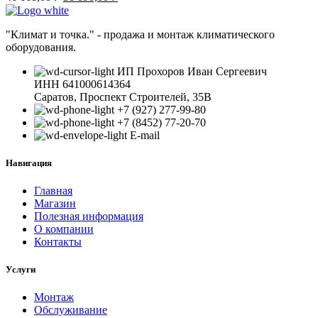
цена
цена:
составляла
38
46
"Климат и точка." - продажа и монтаж климатического
890,00 ₽.
оборудования.
668,00 ₽.
ИП Прохоров Иван Сергеевич
ИНН 641000614364
Саратов, Проспект Строителей, 35В
+7 (927) 277-99-80
+7 (8452) 77-20-70
E-mail
Навигация
Главная
Магазин
Полезная информация
О компании
Контакты
Услуги
Монтаж
Обслуживание