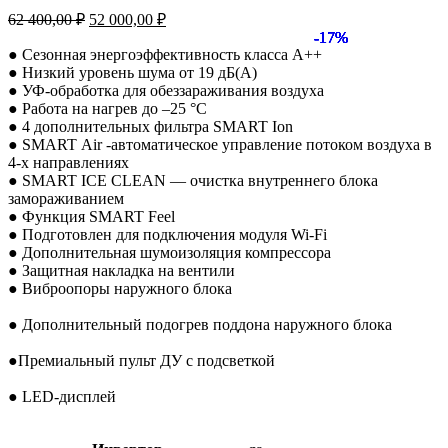
Первоначальная
Текущая
62 400,00
₽
52 000,00
₽
цена
цена:
-17%
-17%
-17%
-17%
-17%
-17%
-17%
-17%
-17%
составляла
52
● Сезонная энергоэффективность класса А++
62
● Низкий уровень шума от 19 дБ(А)
000,00 ₽.
● УФ-обработка для обеззараживания воздуха
400,00 ₽.
● Работа на нагрев до –25 °С
● 4 дополнительных фильтра SMART Ion
● SMART Air -автоматическое управление потоком воздуха в
4-х направлениях
● SMART ICE CLEAN — очистка внутреннего блока
замораживанием
● Функция SMART Feel
● Подготовлен для подключения модуля Wi-Fi
● Дополнительная шумоизоляция компрессора
● Защитная накладка на вентили
● Виброопоры наружного блока
● Дополнительный подогрев поддона наружного блока
●Премиальный пульт ДУ с подсветкой
● LED-дисплей