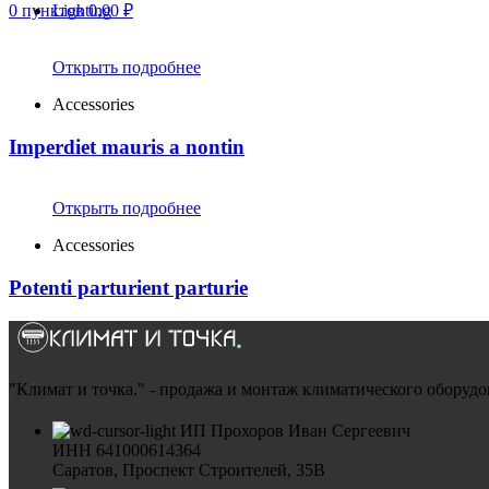
0
пунктов
Lighting
0,00
₽
Открыть подробнее
Accessories
Imperdiet mauris a nontin
Открыть подробнее
Accessories
Potenti parturient parturie
"Климат и точка." - продажа и монтаж климатического оборудо
ИП Прохоров Иван Сергеевич
ИНН 641000614364
Саратов, Проспект Строителей, 35В