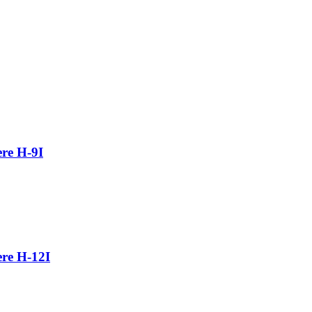
re H-9I
re H-12I