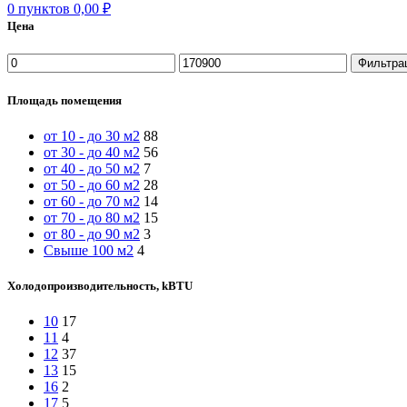
0
пунктов
0,00
₽
Цена
Минимальная
Максимальная
Фильтра
цена
цена
Площадь помещения
от 10 - до 30 м2
88
от 30 - до 40 м2
56
от 40 - до 50 м2
7
от 50 - до 60 м2
28
от 60 - до 70 м2
14
от 70 - до 80 м2
15
от 80 - до 90 м2
3
Свыше 100 м2
4
Холодопроизводительность, kBTU
10
17
11
4
12
37
13
15
16
2
17
5