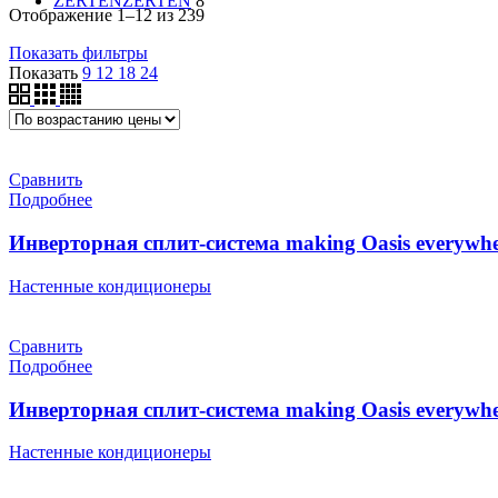
ZERTEN
ZERTEN
8
Цены:
Отображение 1–12 из 239
по
Показать фильтры
возрастанию
Показать
9
12
18
24
Сравнить
Подробнее
Инверторная сплит-система making Oasis everywhe
Настенные кондиционеры
Сравнить
Подробнее
Инверторная сплит-система making Oasis everywhe
Настенные кондиционеры