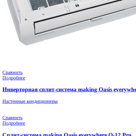
Сравнить
Подробнее
Инверторная сплит-система making Oasis everywhe
Настенные кондиционеры
Сравнить
Подробнее
Cплит-система making Oasis everywhere O-12 Pro