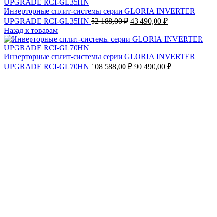
Инверторные сплит-системы серии GLORIA INVERTER
Первоначальная
Текущая
UPGRADE RCI-GL35HN
52 188,00
₽
43 490,00
₽
цена
цена:
Назад к товарам
составляла
43
52
490,00 ₽.
188,00 ₽.
Инверторные сплит-системы серии GLORIA INVERTER
Первоначальная
Текущая
UPGRADE RCI-GL70HN
108 588,00
₽
90 490,00
₽
цена
цена:
составляла
90
108
490,00 ₽.
588,00 ₽.
Увеличить