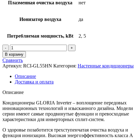
Плазменная очистка воздуха
нет
Ионизатор воздуха
да
Потребляемая мощность, kBt
2, 5
Количество
товара
В корзину
Инверторные
Сравнить
сплит-
Артикул:
RCI-GL55HN
Категория:
Настенные кондиционеры
системы
серии
Описание
GLORIA
Доставка и оплата
INVERTER
UPGRADE
Описание
RCI-
GL55HN
Кондиционеры GLORIA Inverter – воплощение передовых
инновационных технологий и изысканного дизайна. Модели
серии имеют самые продвинутые функции и превосходные
характеристики для инверторных сплит-систем.
О здоровье позаботится трехступенчатая очистка воздуха и
функция ионизации. Высокая энергоэффективность класса A