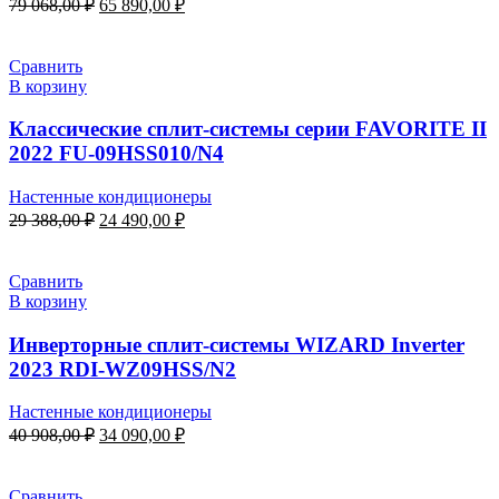
Первоначальная
Текущая
79 068,00
₽
65 890,00
₽
цена
цена:
составляла
65
79
890,00 ₽.
Сравнить
068,00 ₽.
В корзину
Классические сплит-системы серии FAVORITE II
2022 FU-09HSS010/N4
Настенные кондиционеры
Первоначальная
Текущая
29 388,00
₽
24 490,00
₽
цена
цена:
составляла
24
29
490,00 ₽.
Сравнить
388,00 ₽.
В корзину
Инверторные сплит-системы WIZARD Inverter
2023 RDI-WZ09HSS/N2
Настенные кондиционеры
Первоначальная
Текущая
40 908,00
₽
34 090,00
₽
цена
цена:
составляла
34
40
090,00 ₽.
Сравнить