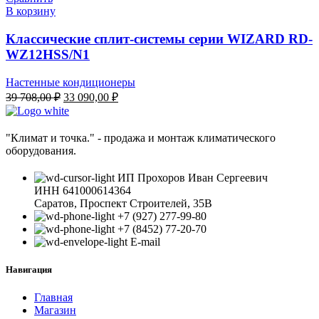
908,00 ₽.
В корзину
Классические сплит-системы серии WIZARD RD-
WZ12HSS/N1
Настенные кондиционеры
Первоначальная
Текущая
39 708,00
₽
33 090,00
₽
цена
цена:
составляла
33
39
090,00 ₽.
"Климат и точка." - продажа и монтаж климатического
708,00 ₽.
оборудования.
ИП Прохоров Иван Сергеевич
ИНН 641000614364
Саратов, Проспект Строителей, 35В
+7 (927) 277-99-80
+7 (8452) 77-20-70
E-mail
Навигация
Главная
Магазин