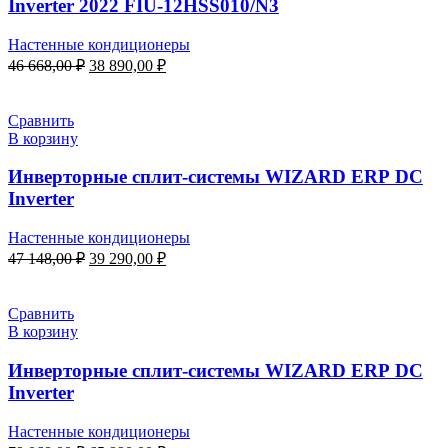
Inverter 2022 FIU-12HSS010/N3
Настенные кондиционеры
Первоначальная
Текущая
46 668,00
₽
38 890,00
₽
цена
цена:
составляла
38
46
890,00 ₽.
Сравнить
668,00 ₽.
В корзину
Инверторные сплит-системы WIZARD ERP DC
Inverter
Настенные кондиционеры
Первоначальная
Текущая
47 148,00
₽
39 290,00
₽
цена
цена:
составляла
39
47
290,00 ₽.
Сравнить
148,00 ₽.
В корзину
Инверторные сплит-системы WIZARD ERP DC
Inverter
Настенные кондиционеры