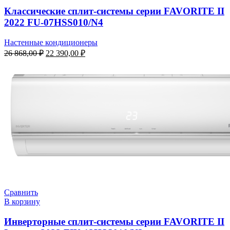
Классические сплит-системы серии FAVORITE II
2022 FU-07HSS010/N4
Настенные кондиционеры
Первоначальная
Текущая
26 868,00
₽
22 390,00
₽
цена
цена:
составляла
22
26
390,00 ₽.
868,00 ₽.
Сравнить
В корзину
Инверторные сплит-системы серии FAVORITE II