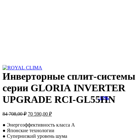
Инверторные сплит-системы
серии GLORIA INVERTER
UPGRADE RCI-GL55HN
-17%
-17%
-17%
-17%
-17%
-17%
-17%
-17%
-17%
Первоначальная
Текущая
84 708,00
₽
70 590,00
₽
цена
цена:
составляла
70
● Энергоэффективность класса А
84
● Японские технологии
590,00 ₽.
● Супернизкий уровень шума
708,00 ₽.