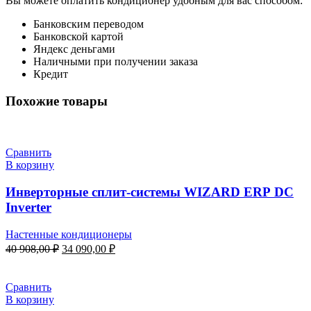
Вы можете оплатить кондиционер удобным для вас способом:
Банковским переводом
Банковской картой
Яндекс деньгами
Наличными при получении заказа
Кредит
Похожие товары
Сравнить
В корзину
Инверторные сплит-системы WIZARD ERP DC
Inverter
Настенные кондиционеры
Первоначальная
Текущая
40 908,00
₽
34 090,00
₽
цена
цена:
составляла
34
40
090,00 ₽.
Сравнить
908,00 ₽.
В корзину