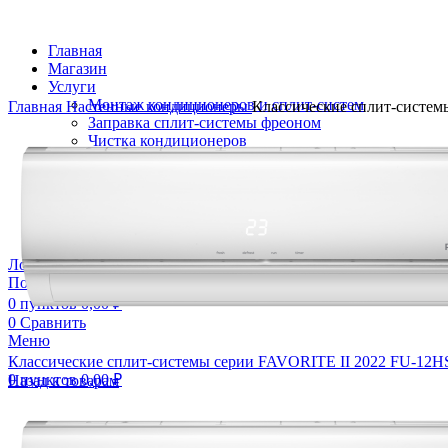
Главная
Магазин
Услуги
Монтаж кондиционеров и сплит-систем
Главная
Настенные кондиционеры
Классические сплит-систе
Заправка сплит-системы фреоном
Чистка кондиционеров
Ремонт кондиционеров и сплит-систем
Обслуживание кондиционеров
Блог
О компании
Контакты
Логин / Регистрация
Поиск
0
пунктов
0,00
₽
0
Сравнить
Меню
Классические сплит-системы серии FAVORITE II 2022 FU-12
0
пунктов
0,00
₽
Назад к товарам