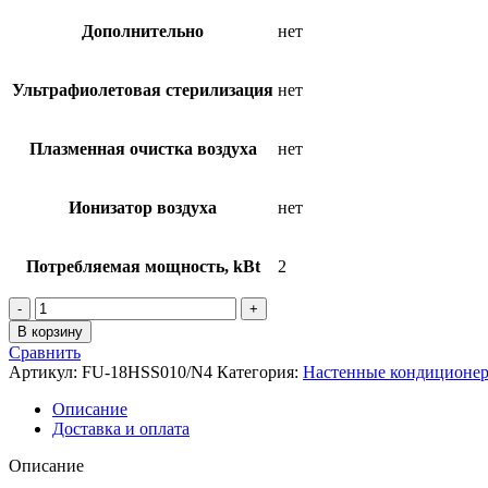
Дополнительно
нет
Ультрафиолетовая стерилизация
нет
Плазменная очистка воздуха
нет
Ионизатор воздуха
нет
Потребляемая мощность, kBt
2
Количество
товара
В корзину
Классические
Сравнить
сплит-
Артикул:
FU-18HSS010/N4
Категория:
Настенные кондиционе
системы
серии
Описание
FAVORITE
Доставка и оплата
II
2022
Описание
FU-