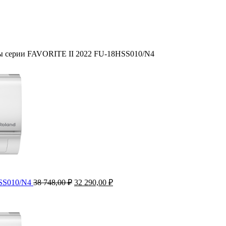
мы серии FAVORITE II 2022 FU-18HSS010/N4
Первоначальная
Текущая
HSS010/N4
38 748,00
₽
32 290,00
₽
цена
цена:
составляла
32
38
290,00 ₽.
748,00 ₽.