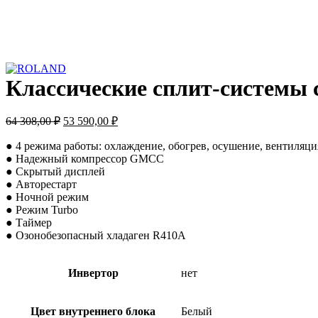
Классические сплит-системы 
Первоначальная
Текущая
64 308,00
₽
53 590,00
₽
цена
цена:
составляла
53
● 4 режима работы: охлаждение, обогрев, осушение, вентиляци
64
● Надежный компрессор GMCC
590,00 ₽.
● Скрытый дисплей
308,00 ₽.
● Авторестарт
● Ночной режим
● Режим Turbo
● Таймер
● Озонобезопасный хладаген R410A
Инвертор
нет
Цвет внутреннего блока
Белый