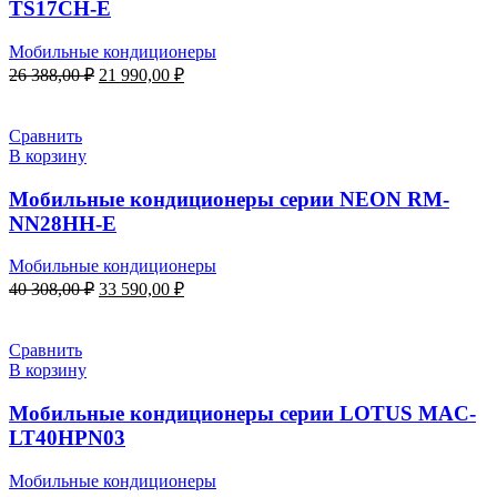
TS17CH-E
Мобильные кондиционеры
Первоначальная
Текущая
26 388,00
₽
21 990,00
₽
цена
цена:
составляла
21
26
990,00 ₽.
Сравнить
388,00 ₽.
В корзину
Мобильные кондиционеры cерии NEON RM-
NN28HH-E
Мобильные кондиционеры
Первоначальная
Текущая
40 308,00
₽
33 590,00
₽
цена
цена:
составляла
33
40
590,00 ₽.
Сравнить
308,00 ₽.
В корзину
Мобильные кондиционеры серии LOTUS MAC-
LT40HPN03
Мобильные кондиционеры