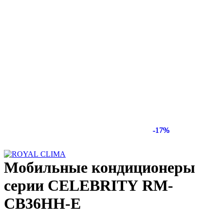
-17%
-17%
-17%
Мобильные кондиционеры
серии CELEBRITY RM-
СB36HH-E