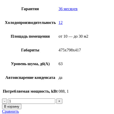
Гарантия
36 месяцев
Холодопроизводительность
12
Площадь помещения
от 10 — до 30 м2
Габариты
475x798x417
Уровень шума, дб(А)
63
Автоиспарение конденсата
да
Потребляемая мощность, kBt
088, 1
Количество
товара
В корзину
Мобильные
Сравнить