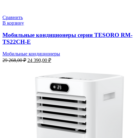
Сравнить
В корзину
Мобильные кондиционеры cерии TESORO RM-
TS22CH-E
Мобильные кондиционеры
Первоначальная
Текущая
29 268,00
₽
24 390,00
₽
цена
цена:
составляла
24
29
390,00 ₽.
268,00 ₽.