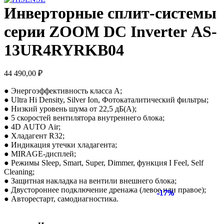
Инверторные сплит-системы
серии ZOOM DC Inverter AS-
13UR4RYRKB04
44 490,00
₽
● Энергоэффективность класса А;
● Ultra Hi Density, Silver Ion, Фотокаталитический фильтры;
● Низкий уровень шума от 22,5 дБ(А);
● 5 скоростей вентилятора внутреннего блока;
● 4D AUTO Air;
● Хладагент R32;
● Индикация утечки хладагента;
● MIRAGE-дисплей;
● Режимы Sleep, Smart, Super, Dimmer, функция I Feel, Self
Cleaning;
● Защитная накладка на вентили внешнего блока;
● Двустороннее подключение дренажа (левое или правое);
-17%
-17%
-17%
-17%
-17%
-17%
-17%
-17%
● Авторестарт, самодиагностика.