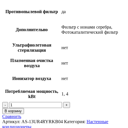
Противопылевой фильтр
да
Фильтр с ионами серебра,
Дополнительно
Фотокаталитический фильтр
Ультрафиолетовая
нет
стерилизация
Плазменная очистка
нет
воздуха
Ионизатор воздуха
нет
Потребляемая мощность,
1, 4
kBt
Количество
товара
В корзину
Инверторные
Сравнить
сплит-
Артикул:
AS-13UR4RYRKB04
Категория:
Настенные
системы
кондиционеры