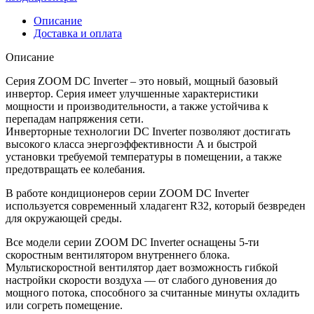
серии
ZOOM
Описание
DC
Доставка и оплата
Inverter
AS-
Описание
13UR4RYRKB04
Серия ZOOM DC Inverter – это новый, мощный базовый
инвертор. Серия имеет улучшенные характеристики
мощности и производительности, а также устойчива к
перепадам напряжения сети.
Инверторные технологии DC Inverter позволяют достигать
высокого класса энергоэффективности А и быстрой
установки требуемой температуры в помещении, а также
предотвращать ее колебания.
В работе кондиционеров серии ZOOM DC Inverter
используется современный хладагент R32, который безвреден
для окружающей среды.
Все модели серии ZOOM DC Inverter оснащены 5-ти
скоростным вентилятором внутреннего блока.
Мультискоростной вентилятор дает возможность гибкой
настройки скорости воздуха — от слабого дуновения до
мощного потока, способного за считанные минуты охладить
или согреть помещение.