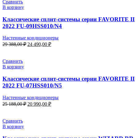
47
290,00 ₽.
Сравнить
148,00 ₽.
В корзину
Классические сплит-системы серии FAVORITE II
2022 FU-09HSS010/N4
Настенные кондиционеры
Первоначальная
Текущая
29 388,00
₽
24 490,00
₽
цена
цена:
составляла
24
29
490,00 ₽.
Сравнить
388,00 ₽.
В корзину
Классические сплит-системы серии FAVORITE II
2022 FU-07HSS010/N5
Настенные кондиционеры
Первоначальная
Текущая
25 188,00
₽
20 990,00
₽
цена
цена:
составляла
20
25
990,00 ₽.
Сравнить
188,00 ₽.
В корзину