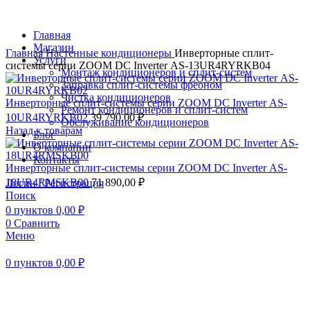
Главная
Магазин
Главная
Настенные кондиционеры
Инверторные сплит-
Услуги
системы серии ZOOM DC Inverter AS-13UR4RYRKB04
Монтаж кондиционеров и сплит-систем
Заправка сплит-системы фреоном
Чистка кондиционеров
Инверторные сплит-системы серии ZOOM DC Inverter AS-
Ремонт кондиционеров и сплит-систем
10UR4RYRKB02
39 790,00
₽
Обслуживание кондиционеров
Назад к товарам
Блог
О компании
Контакты
Инверторные сплит-системы серии ZOOM DC Inverter AS-
18UR4RMSKB00
71 890,00
₽
Логин / Регистрация
Поиск
0
пунктов
0,00
₽
0
Сравнить
Меню
0
пунктов
0,00
₽