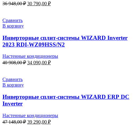
Первоначальная
Текущая
36 948,00
₽
30 790,00
₽
цена
цена:
составляла
30
36
790,00 ₽.
Сравнить
948,00 ₽.
В корзину
Инверторные сплит-системы WIZARD Inverter
2023 RDI-WZ09HSS/N2
Настенные кондиционеры
Первоначальная
Текущая
40 908,00
₽
34 090,00
₽
цена
цена:
составляла
34
40
090,00 ₽.
Сравнить
908,00 ₽.
В корзину
Инверторные сплит-системы WIZARD ERP DC
Inverter
Настенные кондиционеры
Первоначальная
Текущая
47 148,00
₽
39 290,00
₽
цена
цена:
составляла
39