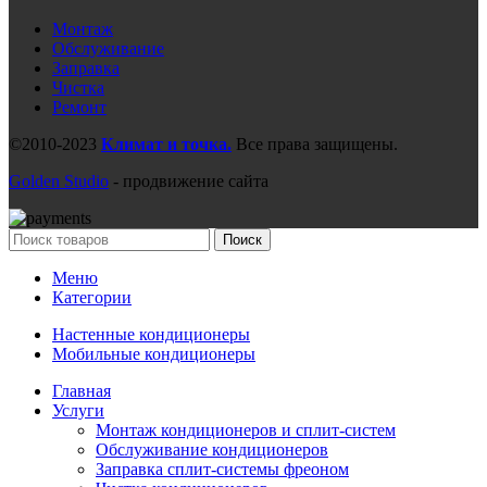
Монтаж
Обслуживание
Заправка
Чистка
Ремонт
©2010-2023
Климат и точка.
Все права защищены.
Golden Studio
- продвижение сайта
Поиск
Меню
Категории
Настенные кондиционеры
Мобильные кондиционеры
Главная
Услуги
Монтаж кондиционеров и сплит-систем
Обслуживание кондиционеров
Заправка сплит-системы фреоном