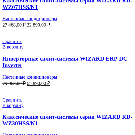
Классические сплит-системы серии WIZARD RD-
WZ07HSS/N1
Настенные кондиционеры
Первоначальная
Текущая
27 468,00
₽
22 890,00
₽
цена
цена:
составляла
22
27
890,00 ₽.
Сравнить
468,00 ₽.
В корзину
Инверторные сплит-системы WIZARD ERP DC
Inverter
Настенные кондиционеры
Первоначальная
Текущая
79 068,00
₽
65 890,00
₽
цена
цена:
составляла
65
79
890,00 ₽.
Сравнить
068,00 ₽.
В корзину
Классические сплит-системы серии WIZARD RD-
WZ30HSS/N1