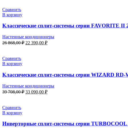
составляла
65
78
390,00 ₽.
Сравнить
468,00 ₽.
В корзину
Классические сплит-системы серии FAVORITE II
Настенные кондиционеры
Первоначальная
Текущая
26 868,00
₽
22 390,00
₽
цена
цена:
составляла
22
26
390,00 ₽.
Сравнить
868,00 ₽.
В корзину
Классические сплит-системы серии WIZARD RD
Настенные кондиционеры
Первоначальная
Текущая
39 708,00
₽
33 090,00
₽
цена
цена:
составляла
33
39
090,00 ₽.
Сравнить
708,00 ₽.
В корзину
Инверторные сплит-системы серии TURBOCOOL 