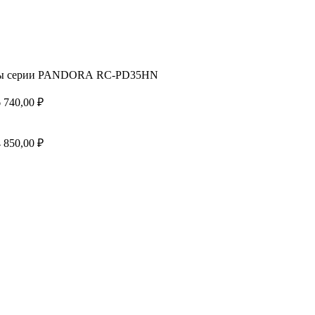
емы серии PANDORA RC-PD35HN
6 740,00
₽
4 850,00
₽