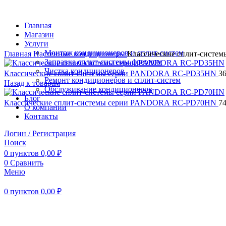
Главная
Магазин
Услуги
Монтаж кондиционеров и сплит-систем
Главная
Настенные кондиционеры
Классические сплит-сист
Заправка сплит-системы фреоном
Чистка кондиционеров
Классические сплит-системы серии PANDORA RC-PD35HN
3
Ремонт кондиционеров и сплит-систем
Назад к товарам
Обслуживание кондиционеров
Блог
Классические сплит-системы серии PANDORA RC-PD70HN
7
О компании
Контакты
Логин / Регистрация
Поиск
0
пунктов
0,00
₽
0
Сравнить
Меню
0
пунктов
0,00
₽