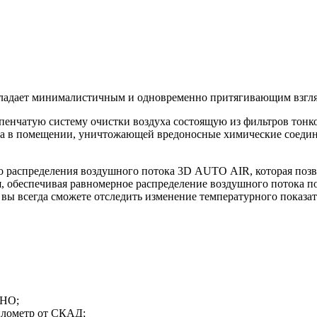
адает минималистичным и одновременно притягивающим взгля
чатую систему очистки воздуха состоящую из фильтров тонкой о
а в помещении, уничтожающей вредоносные химические соедине
 распределения воздушного потока 3D AUTO AIR, которая позв
я, обеспечивая равномерное распределение воздушного потока 
ы всегда сможете отследить изменение температурного показате
ТНО;
километр от СКАД;