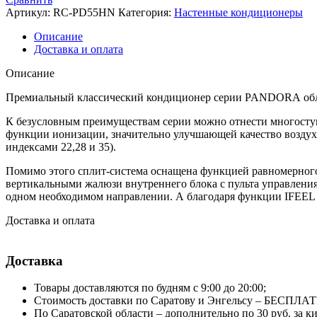
сплит-
Артикул:
RC-PD55HN
Категория:
Настенные кондиционеры
системы
серии
Описание
PANDORA
Доставка и оплата
RC-
PD35HN
Описание
Премиальный классический кондиционер серии PANDORA обл
К безусловным преимуществам серии можно отнести многоступен
функции ионизации, значительно улучшающей качество воздух
индексами 22,28 и 35).
Помимо этого сплит-система оснащена функцией равномерного
вертикальными жалюзи внутреннего блока с пульта управлени
одном необходимом направлении. А благодаря функции IFEEL в
Доставка и оплата
Доставка
Товары доставляются по будням с 9:00 до 20:00;
Стоимость доставки по Саратову и Энгельсу – БЕСПЛА
По Саратовской области – дополнительно по 30 руб. за 