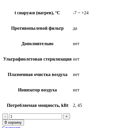
t снаружи (нагрев), °C
-7 ~ +24
Противопылевой фильтр
да
Дополнительно
нет
Ультрафиолетовая стерилизация
нет
Плазменная очистка воздуха
нет
Ионизатор воздуха
нет
Потребляемая мощность, kBt
2, 45
Количество
товара
В корзину
Классические
Сравнить