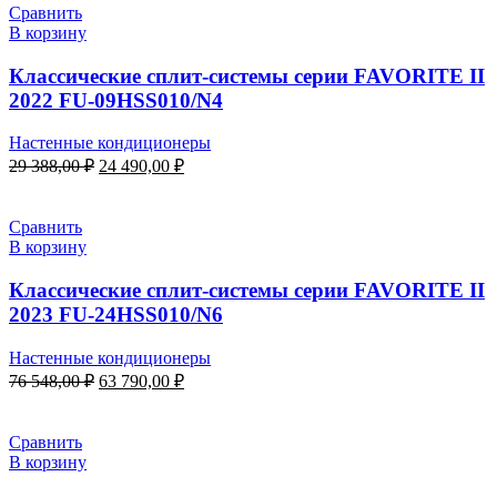
47
290,00 ₽.
Сравнить
148,00 ₽.
В корзину
Классические сплит-системы серии FAVORITE II
2022 FU-09HSS010/N4
Настенные кондиционеры
Первоначальная
Текущая
29 388,00
₽
24 490,00
₽
цена
цена:
составляла
24
29
490,00 ₽.
Сравнить
388,00 ₽.
В корзину
Классические сплит-системы серии FAVORITE II
2023 FU-24HSS010/N6
Настенные кондиционеры
Первоначальная
Текущая
76 548,00
₽
63 790,00
₽
цена
цена:
составляла
63
76
790,00 ₽.
Сравнить
548,00 ₽.
В корзину