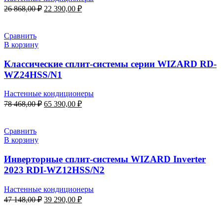
Первоначальная
Текущая
26 868,00
₽
22 390,00
₽
цена
цена:
составляла
22
26
390,00 ₽.
Сравнить
868,00 ₽.
В корзину
Классические сплит-системы серии WIZARD RD-
WZ24HSS/N1
Настенные кондиционеры
Первоначальная
Текущая
78 468,00
₽
65 390,00
₽
цена
цена:
составляла
65
78
390,00 ₽.
Сравнить
468,00 ₽.
В корзину
Инверторные сплит-системы WIZARD Inverter
2023 RDI-WZ12HSS/N2
Настенные кондиционеры
Первоначальная
Текущая
47 148,00
₽
39 290,00
₽
цена
цена:
составляла
39