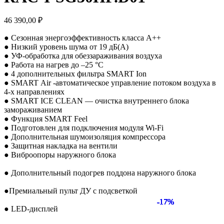
46 390,00
₽
● Сезонная энергоэффективность класса А++
● Низкий уровень шума от 19 дБ(А)
● УФ-обработка для обеззараживания воздуха
● Работа на нагрев до –25 °С
● 4 дополнительных фильтра SMART Ion
● SMART Air -автоматическое управление потоком воздуха в
4-х направлениях
● SMART ICE CLEAN — очистка внутреннего блока
замораживанием
● Функция SMART Feel
● Подготовлен для подключения модуля Wi-Fi
● Дополнительная шумоизоляция компрессора
● Защитная накладка на вентили
● Виброопоры наружного блока
● Дополнительный подогрев поддона наружного блока
●Премиальный пульт ДУ с подсветкой
-17%
-17%
-17%
-17%
-17%
-17%
-17%
-17%
● LED-дисплей