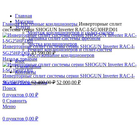
Главная
Магазин
Главная
Настенные кондиционеры
Инверторные сплит
Услуги
системы серии SHOGUN Inverter RAC-I-SG30HP.D01
Монтаж кондиционеров и сплит-систем
Заправка сплит-системы фреоном
Чистка кондиционеров
Инверторные сплит системы серии SHOGUN Inverter RAC-I-
Ремонт кондиционеров и сплит-систем
SG25HP.D01
43 590,00
₽
Обслуживание кондиционеров
Назад к товарам
Блог
О компании
Контакты
Инверторные сплит системы серии SHOGUN Inverter RAC-I-
Первоначальная
Текущая
SG35HP.D01
62 400,00
₽
52 000,00
₽
Логин / Регистрация
цена
цена:
Поиск
составляла
52
0
пунктов
0,00
₽
62
000,00 ₽.
0
Сравнить
400,00 ₽.
Меню
0
пунктов
0,00
₽