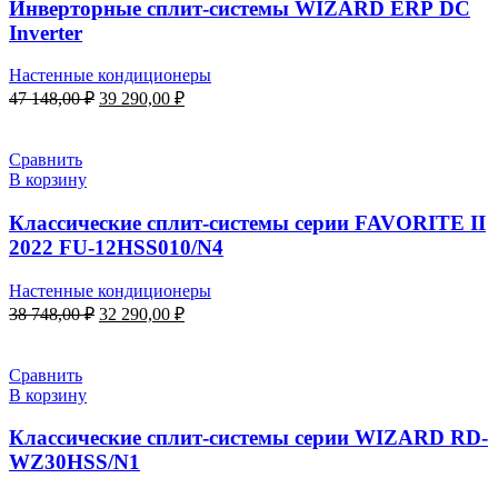
Инверторные сплит-системы WIZARD ERP DC
Inverter
Настенные кондиционеры
Первоначальная
Текущая
47 148,00
₽
39 290,00
₽
цена
цена:
составляла
39
47
290,00 ₽.
Сравнить
148,00 ₽.
В корзину
Классические сплит-системы серии FAVORITE II
2022 FU-12HSS010/N4
Настенные кондиционеры
Первоначальная
Текущая
38 748,00
₽
32 290,00
₽
цена
цена:
составляла
32
38
290,00 ₽.
Сравнить
748,00 ₽.
В корзину
Классические сплит-системы серии WIZARD RD-
WZ30HSS/N1