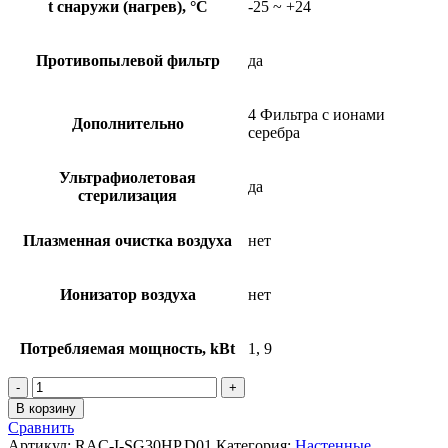
t снаружи (нагрев), °C
-25 ~ +24
Противопылевой фильтр
да
4 Фильтра с ионами
Дополнительно
серебра
Ультрафиолетовая
да
стерилизация
Плазменная очистка воздуха
нет
Ионизатор воздуха
нет
Потребляемая мощность, kBt
1, 9
Количество
товара
В корзину
Инверторные
Сравнить
сплит
Артикул:
RAC-I-SG30HP.D01
Категория:
Настенные